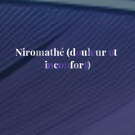
N
i
r
o
m
a
t
h
é
(
d
o
u
l
e
u
r
e
t
i
n
c
o
n
f
o
r
t
)