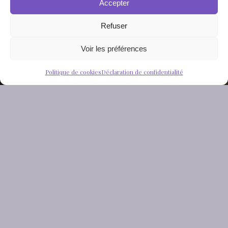
Accepter
Refuser
Voir les préférences
Politique de cookies
Déclaration de confidentialité
Ah, le
changement
. Celui qu’on n’a pas demandé, qu’on n’a
pas vu venir, et qui nous laisse sur le carreau à marmonner
: “Pourquoi moi ?”. Que ce soit une rupture, un
licenciement, ou même la fermeture de ton resto préféré,
on a tous connu ces moments où la vie semble s’acharner.
Mais voilà le twist : ce genre de chamboulement peut en
réalité cacher des
cadeaux
mal emballés.
Avec un peu de
légèreté, une bonne dose de recul, et pourquoi pas l’aide
de la kinésiologie, on peut transformer ces situations en
opportunités incroyables
.