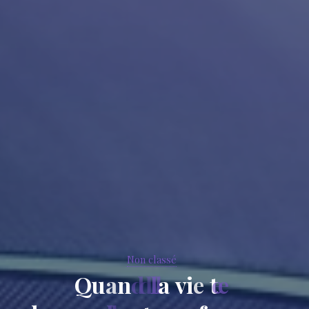
Non classé
Q
u
a
n
d
l
a
v
i
e
t
e