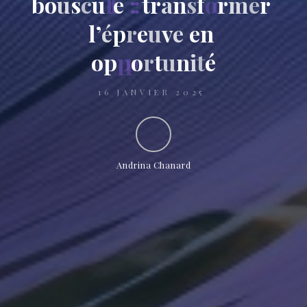
b
o
u
s
c
u
l
e
:
t
r
a
n
s
f
o
r
m
e
r
l
’
é
p
r
e
u
v
e
e
n
o
p
p
o
r
t
u
n
i
t
é
16 JANVIER 2025
Andrina Chanard