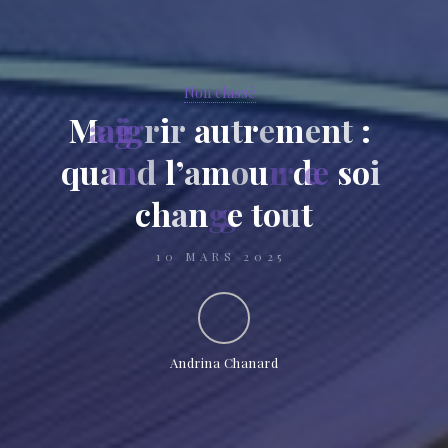
Non classé
M
a
i
g
r
i
r
a
u
t
r
e
m
e
n
t
:
q
u
a
n
d
l
’
a
m
o
u
r
d
e
s
o
i
c
h
a
n
g
e
t
o
u
t
10 MARS 2025
Andrina Chanard